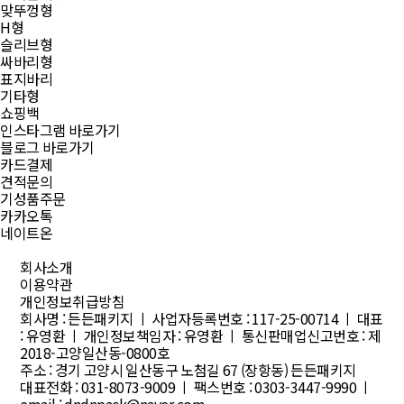
맞뚜껑형
H형
슬리브형
싸바리형
표지바리
기타형
쇼핑백
인스타그램 바로가기
블로그 바로가기
카드결제
견적문의
기성품주문
카카오톡
네이트온
회사소개
이용약관
개인정보취급방침
회사명 : 든든패키지 ㅣ 사업자등록번호 : 117-25-00714 ㅣ 대표
: 유영환 ㅣ 개인정보책임자 : 유영환 ㅣ 통신판매업신고번호 : 제
2018-고양일산동-0800호
주소 : 경기 고양시 일산동구 노첨길 67 (장항동) 든든패키지
대표전화 : 031-8073-9009 ㅣ 팩스번호 : 0303-3447-9990 ㅣ