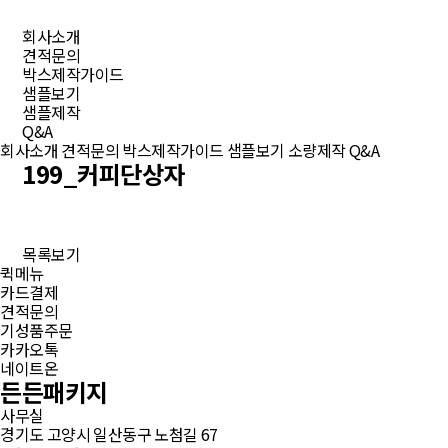
회사소개
견적문의
박스제작가이드
샘플보기
샘플제작
Q&A
회사소개
견적문의
박스제작가이드
샘플보기
소량제작
Q&A
199_커피단상자
목록보기
퀵메뉴
카드결제
견적문의
기성품주문
카카오톡
네이트온
든든패키지
사무실
경기도 고양시 일산동구 노첨길 67