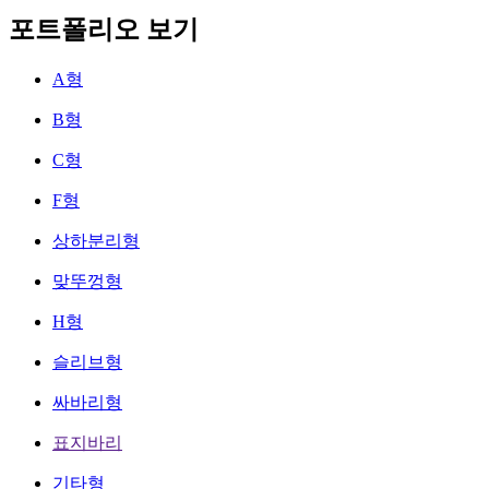
포트폴리오 보기
A형
B형
C형
F형
상하분리형
맞뚜껑형
H형
슬리브형
싸바리형
표지바리
기타형