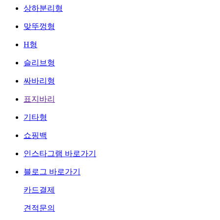
상하분리형
맞뚜껑형
H형
슬리브형
싸바리형
표지바리
기타형
쇼핑백
인스타그램 바로가기
블로그 바로가기
카드결제
견적문의